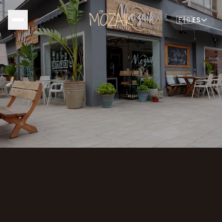
MOZAIK
🇪🇸
ES